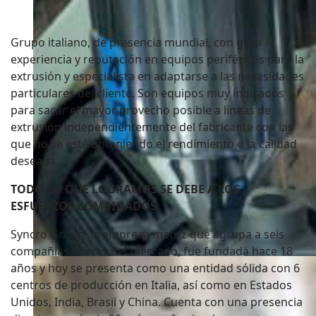
SYNCRO
Grupo italiano, de presencia mundial, con gran
experiencia y reputación en equipos periféricos para la
extrusión y especialista en adaptarse a las necesidades
particulares del cliente. Son equipos muy indicados
para sacar el mayor provecho posible a líneas de
extrusión independientemente del fabricante con las
que no se esté obteniendo el rendimiento o la calidad
deseada.
TODO LO QUE LOGRAMOS SE DEBE A LOS
ESFUERZOS COMBINADOS
Syncro Group, la empresa matriz que agrupa a seis
compañías líderes del mercado, fue fundada hace 18
años y hoy se presenta como una entidad sólida con 6
centros de producción en Italia, así como en Estados
Unidos, India, Brasil y China. Cuenta con una presencia