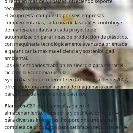
directa en más de 50 países, ofreciendo soporte
técnico y comercial.
El Grupo está compuesto por seis empresas
complementarias, cada una de las cuales contribuye
de manera equitativa a cada proyecto de
automatización para líneas de producción de plásticos,
con maquinaria tecnológicamente avanzada orientada
a garantizar la máxima eficiencia y sostenibilidad
ambiental.
Las seis entidades trabajan en sinergia para cerrar el
ciclo de la Economía Circular.
Syncro ha sido un referente en la industria desde 2007,
ofreciendo una amplia gama de maquinaria auxiliar
para líneas de extrusión de plásticos.
Plantech-CST
está especializada en el
almacenamiento, transporte y dosificación de polvos
Syncro
para diversas industrias. Proporciona una gama
SYNCRO
completa de productos para satisfacer necesidades de