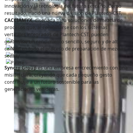
innovación y la tecnología del futuro cercano. Como
resultado, nació una nueva división de Plantech-CST,
CACCIAMYX
, diseñada para soluciones de mezcla de
procesos que, al combinarse con los sistemas
verticales integrados de Plantech-CST, pueden
garantizar un rendimiento sencillo, seguro y de alta
calidad en todo el proceso de preparación de mezclas
secas.
Syncro Group
es una empresa en crecimiento con una
misión clara, creyendo que cada pequeño gesto
contribuye a un futuro sostenible para las
generaciones venideras.