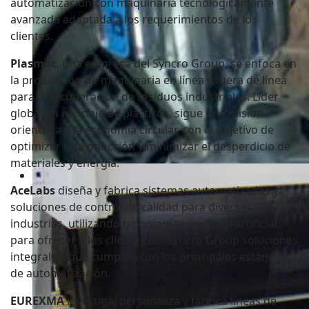
automatización con maquinaria tecnológicamente
avanzada adaptada a los requerimientos de los
clientes.
Plasmac
, una empresa del Syncro Group, se enfoca en
la producción de maquinaria en línea y fuera de línea
para la recuperación de residuos industriales. Líder
global en reciclaje de plásticos, sigue una misión
orientada a la economía circular, con el objetivo de
optimizar la producción y minimizar el desperdicio de
materiales y energía.
Anillos de refrigeración
AceLabs
diseña y fabrica sistemas automatizados y
Anillos de refrigeración de alto rendimiento con los
soluciones de control de calidad para diversas
espesor
industrias, utilizando tecnologías de visión artificial
para ofrecer a los clientes del Syncro Group soluciones
integrales, que cumplen con los principales estándares
de automatización.
EUREXMA
investiga, personaliza y fabrica líneas de