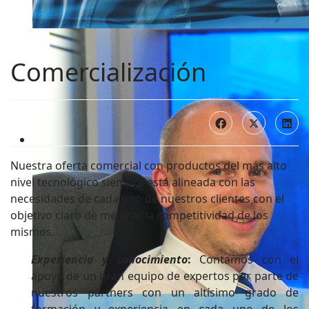
Comercialización
Reciclaje
Trabajar para un futuro mejor ☘️
Nuestra oferta comercial con productos del más alto
nivel tecnológico siempre está alineada con las
necesidades de cada uno de nuestros clientes con el
objetivo claro de mejorar la competitividad de los
mismos.
Experiencia y conocimiento
:
Contamos con el
apoyo de un gran equipo de expertos por parte de
nuestros partners con un altísimo grado de