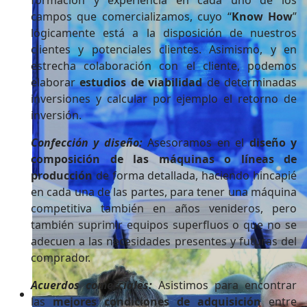
formación y experiencia en cada uno de los
campos que comercializamos, cuyo “
Know How
”
lógicamente está a la disposición de nuestros
clientes y potenciales clientes. Asimismo, y en
estrecha colaboración con el cliente, podemos
elaborar
estudios de viabilidad
de determinadas
inversiones y calcular por ejemplo el retorno de
inversión.
Confección y diseño:
Asesoramos en el
diseño y
composición de las máquinas o líneas de
producción
de forma detallada, haciendo hincapié
en cada una de las partes, para tener una máquina
competitiva también en años venideros, pero
también suprimir equipos superfluos o que no se
adecuen a las necesidades presentes y futuras del
comprador.
Acuerdos comerciales:
Asistimos para encontrar
Siempre positivos
las
mejores condiciones de adquisición
entre