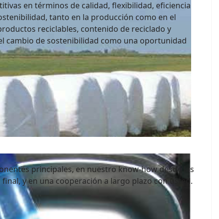
ivas en términos de calidad, flexibilidad, eficiencia
ostenibilidad, tanto en la producción como en el
productos reciclables, contenido de reciclado y
 el cambio de sostenibilidad como una oportunidad
ks de botellas, latas, briks y demás.
 productividad y grandes prestaciones.
ponentes principales, en nuestro know-how desde las
final, y en una cooperación a largo plazo con usted.