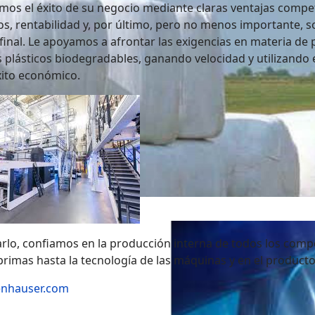
os el éxito de su negocio mediante claras ventajas competit
os, rentabilidad y, por último, pero no menos importante, s
inal. Le apoyamos a afrontar las exigencias en materia de 
 plásticos biodegradables, ganando velocidad y utilizando
xito económico.
ctil con gran resistencia al rasgado para el envasado de pac
a el ensilaje de balas de paja en el sector agrícola de alta
arlo, confiamos en la producción interna de todos los com
rimas hasta la tecnología de las máquinas y en el producto 
enhauser.com