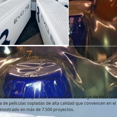
häuser Blown Film
oplado Reifenhäuser
ras tecnologías y nuestro know-how a lo largo de toda la c
 de películas sopladas de alta calidad que convencen en el
ostrado en más de 7.500 proyectos.