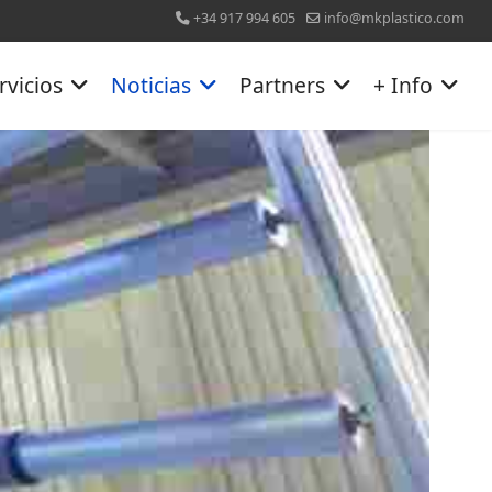
+34 917 994 605
info@mkplastico.com
rvicios
Noticias
Partners
+ Info