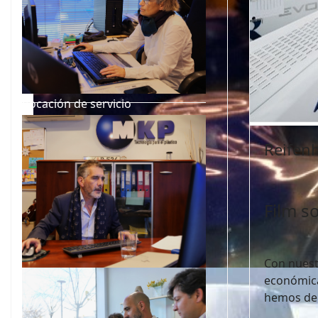
Vocación de servicio
Reifen
Film s
Con nuest
Compromiso
económica
hemos dem