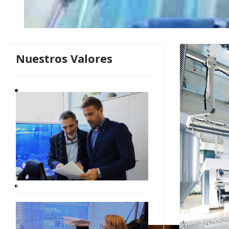
Nuestros Valores
Reifenhäuser Blown Film
Líneas Blow Film de 3 a 12 capas para embalajes indus
Film multicapa
Eficacia
Maquinaria para la fabricación de film multicapa de 
alimentos.