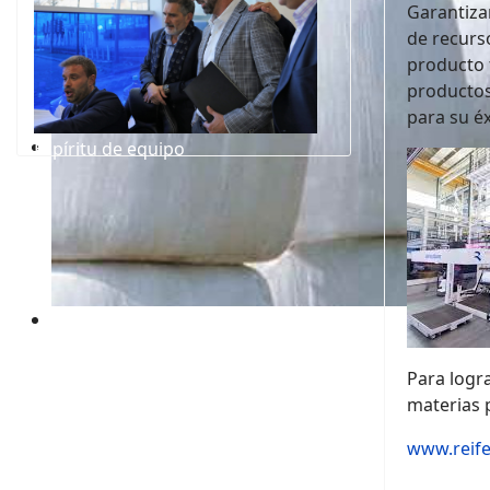
Garantizam
de recurs
producto f
productos
para su é
Film de efecto retráctil
Espíritu de equipo
Maquinaria para la fabricación de film de efecto retrá
Film Agristretch
Maquinaria para la fabricación de film Agristretch par
Para logr
materias p
www.reif